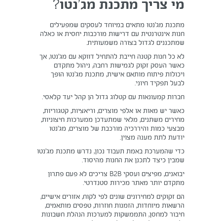
מי צריך מתכנת מג’נטו?
מתכנת מג’נטו מתאים במיוחד לעסקים שמפעילים
חנות אינטרנטית עם דרישות מורכבות יחסית או כאלה
שמתכננים לגדול בצורה משמעותית.
לא כל חנות קטנה חייבת להתחיל דווקא עם מג’נטו, אך
כאשר העסק זקוק לגמישות רחבה, ניהול מתקדם
ויכולות פיתוח מותאם אישית, מתכנת מג’נטו הופך
לבעל תפקיד חיוני.
חברות קמעונאות עם קטלוג גדול הן קהל יעד קלאסי.
כאשר יש מאות או אלפי מוצרים, וריאציות, קטגוריות,
מחירים משתנים, מלאי שמתעדכן ממערכות חיצוניות,
מבצעי כמות והיררכיה מורכבת של מוצרים, מג’נטו
יודעת לתת מענה מצוין.
כדי שהמערכת באמת תעבוד נכון, נדרש מתכנת מג’נטו
שמבין כיצד לתכנן את החנות מהיסוד.
יבואנים, מפיצים ועסקי B2B צריכים לא פעם פתרון
מתקדם יותר מאתר מכירות סטנדרטי.
הם זקוקים למחירונים שונים לפי לקוח, אזורים אישיים,
הרשאות מיוחדות, הזמנות חוזרות, טפסים מותאמים,
חיבור למחסן, התממשקות למערכות הנהלת חשבונות