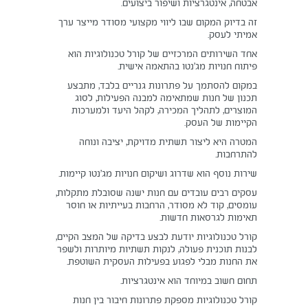
אבטחה, אינטגרציות ושיפור ביצועים.
זה בדיוק המקום שבו ליווי מקצועי מסודר מייצר ערך
אמיתי לעסק.
אחד השירותים המרכזיים של קורל טכנולוגיות הוא
פיתוח חנויות מג’נטו בהתאמה אישית.
במקום להסתמך על פתרונות גנריים בלבד, מתבצע
תכנון של חנות שמתאימה למבנה הפעילות, לסוג
המוצרים, לתהליך המכירה, לקהל היעד ולמערכות
הקיימות של העסק.
המטרה היא ליצור תשתית מדויקת, יציבה ונוחה
להתרחבות.
שירות נוסף הוא שדרוג ושיקום חנויות מג’נטו קיימות.
עסקים רבים עובדים עם חנות ישנה שסובלת מתקלות,
עומסים, קוד לא מסודר, הרחבות בעייתיות או חוסר
תאימות לגרסאות חדשות.
קורל טכנולוגיות יודעת לבצע בדיקה של המצב הקיים,
לבנות תוכנית פעולה, לנקות תשתיות מיותרות ולשפר
את החנות מבלי לפגוע בפעילות העסקית השוטפת.
תחום חשוב במיוחד הוא אינטגרציות.
קורל טכנולוגיות מספקת פתרונות חיבור בין חנות