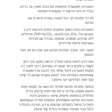
המערכת מאפשרת התאמות מורכבות מאוד, אך בדיוק
בגלל זה היא דורשת יד מקצועית ומנוסה.
לא כל מתכנת ווב יכול לעבוד בצורה מיטבית עם
מג’נטו.
המערכת בנויה באופן מתקדם יחסית ודורשת ידע ב
PHP, MySQL, JavaScript, XML, Composer, מודולים,
API, שרתים, קאשינג, אבטחה, עבודה עם תבניות
ועקרונות פיתוח מודרניים.
מעבר לצד הטכני, מתכנת מג’נטו טוב מבין גם את הצד
העסקי.
הוא יודע לזהות איפה תהליך רכישה נתקע, איך ניתן
לשפר ביצועים בדפי קטגוריה עמוסים, כיצד לחבר בין
החנות למערכת ניהול מלאי, איך לבנות ארכיטקטורה
שמתאימה לצמיחה, ואיך למנוע מצבים שבהם כל שינוי
קטן הופך לפרויקט יקר ומסובך.
בפועל, מתכנת מג’נטו אחראי לא פעם על הקמת חנות
חדשה מאפס, שדרוג גרסה של חנות קיימת, בניית
מודולים בהתאמה אישית, שיפור ביצועים, חיבור
למערכות סליקה ומשלוחים, התאמת חוויית המשתמש
למובייל, טיפול בתקלות, אבטחת מידע, תמיכה בתהליכי
SEO טכני ושיפור תשתית כללית של החנות.