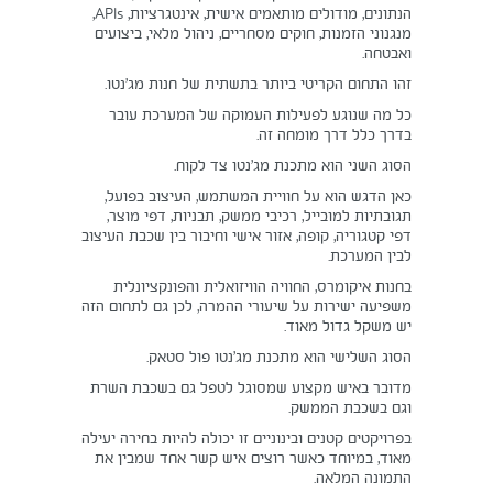
הנתונים, מודולים מותאמים אישית, אינטגרציות, APIs,
מנגנוני הזמנות, חוקים מסחריים, ניהול מלאי, ביצועים
ואבטחה.
זהו התחום הקריטי ביותר בתשתית של חנות מג’נטו.
כל מה שנוגע לפעילות העמוקה של המערכת עובר
בדרך כלל דרך מומחה זה.
הסוג השני הוא מתכנת מג’נטו צד לקוח.
כאן הדגש הוא על חוויית המשתמש, העיצוב בפועל,
תגובתיות למובייל, רכיבי ממשק, תבניות, דפי מוצר,
דפי קטגוריה, קופה, אזור אישי וחיבור בין שכבת העיצוב
לבין המערכת.
בחנות איקומרס, החוויה הוויזואלית והפונקציונלית
משפיעה ישירות על שיעורי ההמרה, לכן גם לתחום הזה
יש משקל גדול מאוד.
הסוג השלישי הוא מתכנת מג’נטו פול סטאק.
מדובר באיש מקצוע שמסוגל לטפל גם בשכבת השרת
וגם בשכבת הממשק.
בפרויקטים קטנים ובינוניים זו יכולה להיות בחירה יעילה
מאוד, במיוחד כאשר רוצים איש קשר אחד שמבין את
התמונה המלאה.