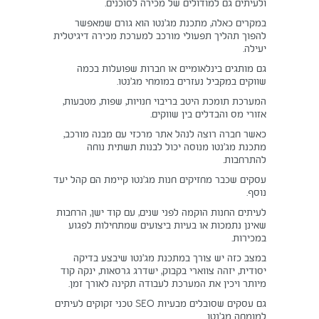
ולעיתים גם למודולים של מכירה לסוכנים.
במקרים כאלה, מתכנת מג’נטו הוא גורם שמאפשר
להפוך תהליך תפעולי מורכב למערכת מכירה דיגיטלית
יעילה.
גם מותגים בינלאומיים או חברות שפועלות בכמה
שווקים במקביל נעזרים במומחי מג’נטו.
המערכת תומכת היטב בריבוי חנויות, שפות, מטבעות,
אזורי מס והבדלים בין שווקים.
כאשר חברה רוצה לנהל אתר מרכזי עם מבנה מורכב,
מתכנת מג’נטו מנוסה יכול לבנות תשתית נוחה
להתרחבות.
עסקים שכבר מחזיקים חנות מג’נטו קיימת הם קהל יעד
נוסף.
לעיתים החנות הוקמה לפני שנים, עם קוד ישן, הרחבות
שאינן נתמכות או בעיות ביצועים שמתחילות לפגוע
במכירות.
במצב כזה יש צורך במתכנת מג’נטו שיבצע בדיקה
יסודית, יזהה צווארי בקבוק, ישדרג גרסאות, ינקה קוד
מיותר ויכין את המערכת לעבודה תקינה לאורך זמן.
גם עסקים שסובלים מבעיות SEO טכני זקוקים לעיתים
למומחה מג’נטו.