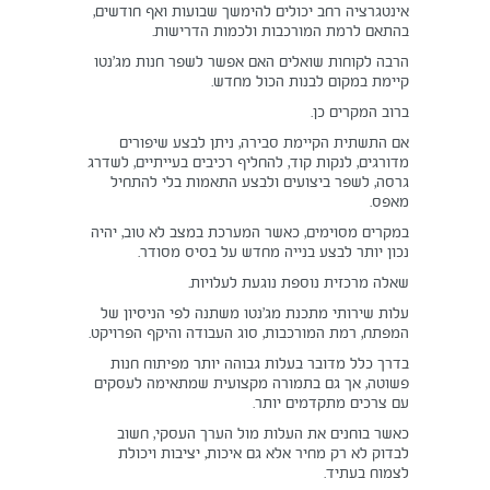
אינטגרציה רחב יכולים להימשך שבועות ואף חודשים,
בהתאם לרמת המורכבות ולכמות הדרישות.
הרבה לקוחות שואלים האם אפשר לשפר חנות מג’נטו
קיימת במקום לבנות הכול מחדש.
ברוב המקרים כן.
אם התשתית הקיימת סבירה, ניתן לבצע שיפורים
מדורגים, לנקות קוד, להחליף רכיבים בעייתיים, לשדרג
גרסה, לשפר ביצועים ולבצע התאמות בלי להתחיל
מאפס.
במקרים מסוימים, כאשר המערכת במצב לא טוב, יהיה
נכון יותר לבצע בנייה מחדש על בסיס מסודר.
שאלה מרכזית נוספת נוגעת לעלויות.
עלות שירותי מתכנת מג’נטו משתנה לפי הניסיון של
המפתח, רמת המורכבות, סוג העבודה והיקף הפרויקט.
בדרך כלל מדובר בעלות גבוהה יותר מפיתוח חנות
פשוטה, אך גם בתמורה מקצועית שמתאימה לעסקים
עם צרכים מתקדמים יותר.
כאשר בוחנים את העלות מול הערך העסקי, חשוב
לבדוק לא רק מחיר אלא גם איכות, יציבות ויכולת
לצמוח בעתיד.