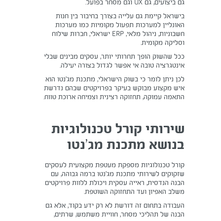
גם ביצועים, גם UX וגם מסחר בפועל.
בישראל קיימת גם עלייה בצורך בחיבור בין חנות
האונליין למערכות תפעול מקומיות כמו מערכות
חשבוניות, ניהול מלאי, ERP ישראלי, חברות שילוח
וסליקה מקומית.
ככל שהשוק הופך תחרותי יותר, עסקים מבינים שבלי
אינטגרציה טובה אי אפשר לגדול בצורה יעילה.
לכן ניתן לומר כי בשוק הישראלי, מתכנת מג’נטו הוא
איש מקצוע מבוקש בעיקר בפרויקטים שבהם נדרשת
התאמה עמוקה, תחזוקה רצינית וצמיחה ארוכת טווח.
שירותי קורל טכנולוגיות
בנושא מתכנת מג’נטו
קורל טכנולוגיות מספקת מעטפת מקצועית לעסקים
שזקוקים לשירותי מתכנת מג’נטו ברמה גבוהה, עם
הבנה הנדסית, ראייה עסקית ויכולת ללוות פרויקטים
משלב האפיון ועד התחזוקה השוטפת.
העבודה בתחום זה דורשת לא רק ידע בקוד, אלא גם
הבנה של תהליכי מסחר, חוויית משתמש, שרתים,