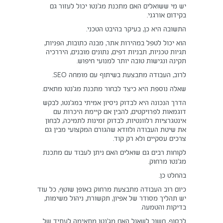
יש מי ששואלים האם מתכנת מג’נטו יכול לעזור גם
בקידום אורגני.
התשובה היא כן, בעיקר בהיבט הטכני.
הוא יכול לטפל במהירות אתר, מבנה כתובות, הפניות,
תגיות טכניות, תבניות דפים, נתונים מובנים, היררכיה
תקינה ונגישות טובה יותר למנועי חיפוש.
לרוב, העבודה מתבצעת בשיתוף עם מומחה SEO.
שאלה נוספת היא כיצד לבחור מתכנת מג’נטו מתאים.
הדרך הנכונה היא לבדוק ניסיון אמיתי במג’נטו, לבקש
דוגמאות לפרויקטים, להבין אם קיימת היכרות עם
אינטגרציות רלוונטיות, לבדוק זמינות לתמיכה, לבחון
את שיטת העבודה ולוודא שהגורם המקצועי מבין גם
צרכים עסקיים ולא רק קוד.
לקוחות רבים גם שואלים האם ניתן לעבוד עם מתכנת
מג’נטו מרחוק.
בהחלט כן.
כיום רוב העבודה מתבצעת מרחוק באופן שוטף, כל עוד
יש תהליך מסודר של אפיון, תקשורת, ניהול משימות,
בדיקות והטמעה.
לבסוף, חשוב לשאול האם מג’נטו מתאימה לעתיד של