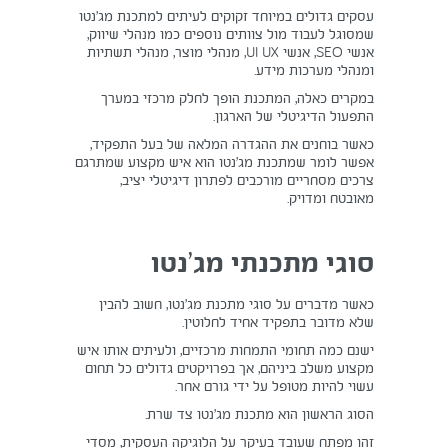
עסקים גדולים במיוחד זקוקים לעיתים למתכנת מג’נטו
שמסוגל לעבוד מול צוותים נוספים כמו מנהלי שיווק,
אנשי SEO, אנשי UI UX, מנהלי מוצר, מנהלי תשתיות
ומנהלי מערכות מידע.
במקרים כאלה, המתכנת הופך לחלק מרכזי במערך
התפעול הדיגיטלי של הארגון.
כאשר בוחנים את ההגדרה המלאה של בעל התפקיד,
אפשר לומר שמתכנת מג’נטו הוא איש מקצוע שמתרגם
צרכים מסחריים מורכבים לפתרון דיגיטלי יציב,
מאובטח ומדויק.
סוגי מתכנתי מג’נטו
כאשר מדברים על סוגי מתכנת מג’נטו, חשוב להבין
שלא מדובר בתפקיד אחיד לחלוטין.
ישנם כמה תחומי התמחות מרכזיים, ולעיתים אותו איש
מקצוע משלב ביניהם, אך בפרויקטים גדולים כל תחום
עשוי להיות מטופל על ידי גורם אחר.
הסוג הראשון הוא מתכנת מג’נטו צד שרת.
זהו מפתח שעובד בעיקר על הלוגיקה העסקית, מסדי