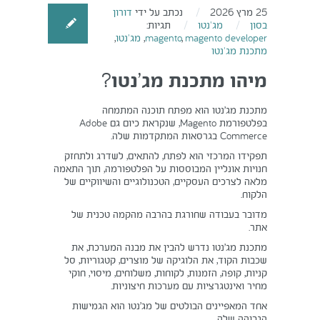
25 מרץ 2026
נכתב על ידי
דורון
בסון
מג'נטו
תגיות:
magento developer
,
magento
,
מג'נטו
,
מתכנת מג'נטו
מיהו מתכנת מג’נטו?
מתכנת מג’נטו הוא מפתח תוכנה המתמחה
בפלטפורמת Magento, שנקראת כיום גם Adobe
Commerce בגרסאות המתקדמות שלה.
תפקידו המרכזי הוא לפתח, להתאים, לשדרג ולתחזק
חנויות אונליין המבוססות על הפלטפורמה, תוך התאמה
מלאה לצרכים העסקיים, הטכנולוגיים והשיווקיים של
הלקוח.
מדובר בעבודה שחורגת בהרבה מהקמה טכנית של
אתר.
מתכנת מג’נטו נדרש להבין את מבנה המערכת, את
שכבות הקוד, את הלוגיקה של מוצרים, קטגוריות, סל
קניות, קופה, הזמנות, לקוחות, משלוחים, מיסוי, חוקי
מחיר ואינטגרציות עם מערכות חיצוניות.
אחד המאפיינים הבולטים של מג’נטו הוא הגמישות
הגבוהה שלה.