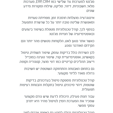
מג’נטו למערכות צד שלישי כמו ERP, CRM, מערכות
מלאי, חשבוניות, דיוור, סליקה, שילוח ומקורות מידע
שונים.
אינטגרציה מוצלחת חוסכת זמן, מפחיתה טעויות
ומאפשרת שליטה טובה יותר על כל שרשרת התפעול.
בנוסף לכך, קורל טכנולוגיות מטפלת בשיפור ביצועים
ובאופטימיזציה של חנויות מג’נטו.
כאשר אתר נטען לאט, הלקוחות נוטשים מהר יותר וגם
הקידום האורגני נפגע.
לכן השירות כולל בדיקות עומק, שיפור תשתית, טיפול
בקאשינג, אופטימיזציית קוד, שיפור טעינה במובייל
וייצוב תהליכים קריטיים כמו דפי מוצר, קטגוריה וקופה.
גם בתחום האבטחה והתחזוקה השוטפת יש חשיבות
גדולה מאוד לליווי מקצועי.
קורל טכנולוגיות מספקת טיפול בעדכונים, בדיקות
שוטפות, זיהוי סיכונים, טיפול בתקלות והבטחת רציפות
תפעולית.
עבור חנות פעילה, היכולת לדעת שיש גורם מקצועי
שמכיר את המערכת וזמין לטיפול מהיר היא יתרון
עסקי ממשי.
קורל טכנולוגיות יכולה לסייע גם באפיון צרכים לפני