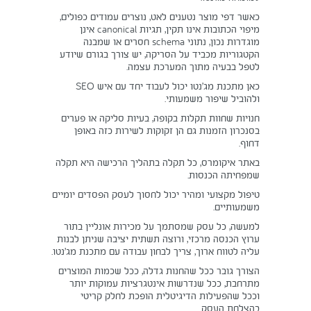
כאשר דפי מוצר נטענים לאט, נוצרים עמודים כפולים,
מיפוי הכתובות אינו תקין, תגיות canonical אינן
מוגדרות נכון, נתוני schema חסרים או שמבנה
הקטגוריות מכביד על הסריקה, יש צורך בגורם שיודע
לטפל בבעיה מתוך המערכת עצמה.
כאן מתכנת מג’נטו יכול לעבוד יחד עם איש SEO
ולהוביל שיפור משמעותי.
חנויות שחוות תקלות בקופה, בעיות סליקה או פערים
בסנכרון הזמנות גם הן זקוקות לשירות כזה באופן
דחוף.
באתר איקומרס, כל תקלה בתהליך הרכישה היא תקלה
שמפחיתה הכנסות.
טיפול מקצועי ומהיר יכול לחסוך לעסק הפסדים יומיים
משמעותיים.
למעשה, כל עסק שמסתמך על מכירות אונליין בתור
ערוץ הכנסה מרכזי, ורוצה תשתית יציבה שניתן לבנות
עליה לטווח ארוך, צריך לבחון עבודה עם מתכנת מג’נטו.
הצורך גובר ככל שהחנות גדלה, ככל שכמות המוצרים
מתרחבת, ככל שנדרשות אינטגרציות עמוקות יותר
וככל שהפעילות הדיגיטלית הופכת לחלק קריטי
בהצלחת העסק.