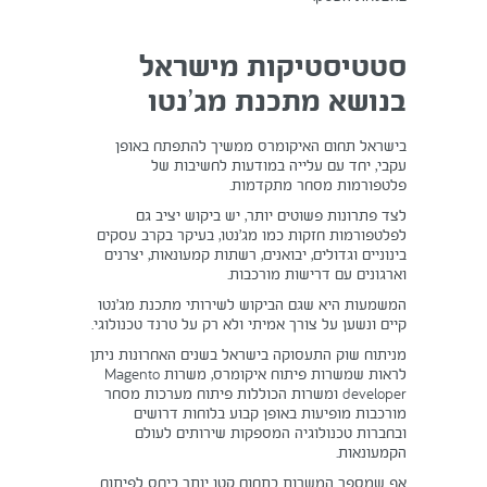
סטטיסטיקות מישראל
בנושא מתכנת מג’נטו
בישראל תחום האיקומרס ממשיך להתפתח באופן
עקבי, יחד עם עלייה במודעות לחשיבות של
פלטפורמות מסחר מתקדמות.
לצד פתרונות פשוטים יותר, יש ביקוש יציב גם
לפלטפורמות חזקות כמו מג’נטו, בעיקר בקרב עסקים
בינוניים וגדולים, יבואנים, רשתות קמעונאות, יצרנים
וארגונים עם דרישות מורכבות.
המשמעות היא שגם הביקוש לשירותי מתכנת מג’נטו
קיים ונשען על צורך אמיתי ולא רק על טרנד טכנולוגי.
מניתוח שוק התעסוקה בישראל בשנים האחרונות ניתן
לראות שמשרות פיתוח איקומרס, משרות Magento
developer ומשרות הכוללות פיתוח מערכות מסחר
מורכבות מופיעות באופן קבוע בלוחות דרושים
ובחברות טכנולוגיה המספקות שירותים לעולם
הקמעונאות.
אף שמספר המשרות בתחום קטן יותר ביחס לפיתוח