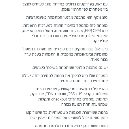
עם זאת, בפרויקטים גדולים במיוחד נהוג לעיתים לפצל
בין מפתחים לפי תחומי עומק.
סוג נוסף הוא מתכנת מג’נטו המתמחה באינטגרציות.
מומחה כזה מתמקד בחיבור החנות למערכות חיצוניות
כמו ERP, CRM, מערכות חשבוניות, ניהול מחסן, סליקה,
שירותי שילוח, מרקטפלייסים, מערכות דיוור וכלי
אנליטיקה.
בישראל, שבה עסקים רבים עובדים עם מערכות תפעול
מקומיות ובינלאומיות במקביל, זו התמחות בעלת ערך
גבוה מאוד.
יש גם מתכנת מג’נטו שמתמחה בשיפור ביצועים.
המטרה שלו היא להפוך את החנות למהירה יותר, יעילה
יותר ויציבה יותר תחת עומסים.
הוא יטפל בנושאים כמו קאשינג, אופטימיזציית
שאילתות, קבצי JS ו CSS, שרתים, CDN, אינדוקס,
תמונות, עומסים בתהליכי checkout ותקלות
שמופיעות תחת תנועה גבוהה.
בחנות שמייצרת הכנסות משמעותיות, כל שיפור קטן
בזמן טעינה יכול להשפיע על המכירות באופן ישיר.
תחום חשוב נוסף הוא מתכנת מג’נטו המתמחה