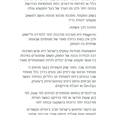
כללי או לפיתוח וורדפרס, רמת ההתמחות הנדרשת
גבוהה יותר ולכן גם הערך של בעל המקצוע עולה.
בשוק המקומי, מתכנת מג’נטו מנוסה נחשב למשאב
מקצועי יחסית נדיר.
הסיבה לכך פשוטה.
Magento היא מערכת מורכבת יותר ללמידה וליישום,
ולכן אין כמות גדולה מאוד של מפתחים שבאמת
שולטים בה לעומק.
המשמעות מבחינת עסקים בישראל היא שיש חשיבות
רבה לבחירה נכונה של הספק, משום שהפערים באיכות
בין אנשי מקצוע שונים יכולים להיות משמעותיים מאוד.
מבחינת שכר, נתוני שוק ותצפיות בענף מראים כי
מפתחי מג’נטו עם ניסיון טוב נהנים בדרך כלל מטווחי
שכר גבוהים ביחס למפתחי ווב כלליים, במיוחד כאשר
הם מביאים איתם ניסיון באינטגרציות, ביצועים,
DevOps או הובלת פרויקטים.
פרילנסרים בתחום מתמחרים לעיתים לפי שעה, לפי
בנק שעות חודשי או לפי פרויקט, כאשר חנויות
מורכבות יותר כרוכות בהשקעה גבוהה יותר.
גם היקפי החיפוש בישראל סביב ביטויים הקשורים
להקמת חנות אונליין, פיתוח אתרי מכירות, שיפור