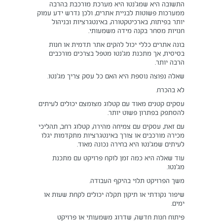
התשובה היא שמג’נטו היא מערכת מורכבת בהרבה
ממערכות פשוטות לבניית אתרים, ולכן נדרש ידע עמוק
יותר בפיתוח, בארכיטקטורה, באינטגרציות ובניהול
חנויות מסחר בקנה מידה משמעותי.
בונה אתרים כללי יכול להקים אתר תדמית או חנות
בסיסית, אך מתכנת מג’נטו מטפל בצרכים מורכבים
הרבה יותר.
שאלה נפוצה נוספת היא האם כל עסק צריך מג’נטו.
לא בהכרח.
עסקים קטנים מאוד עם קטלוג מצומצם יכולים לעיתים
להסתפק בפתרון פשוט יותר.
עם זאת, עסקים עם צמיחה מהירה, קטלוג רחב, תהליכי
מכירה מורכבים או צורך באינטגרציות מתקדמות יגלו
לעיתים שמג’נטו היא בחירה נכונה מאוד.
עוד שאלה היא כמה זמן לוקח פרויקט עם מתכנת
מג’נטו.
משך הפרויקט תלוי בהיקף העבודה.
שיפור נקודתי או תיקון תקלה יכולים לקחת שעות או
ימים.
פיתוח חנות חדשה, שדרוג משמעותי או פרויקט